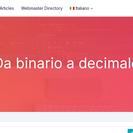
rticles
Webmaster Directory
Italiano
Da binario a decimal