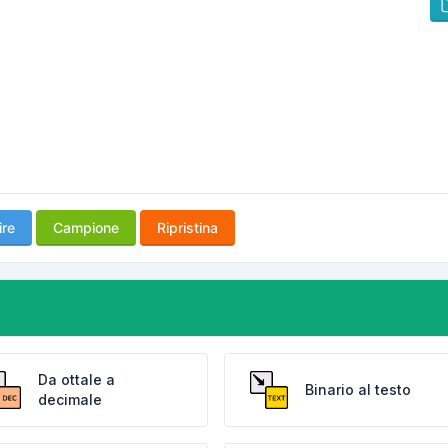
ire
Campione
Ripristina
Da ottale a
Binario al testo
decimale