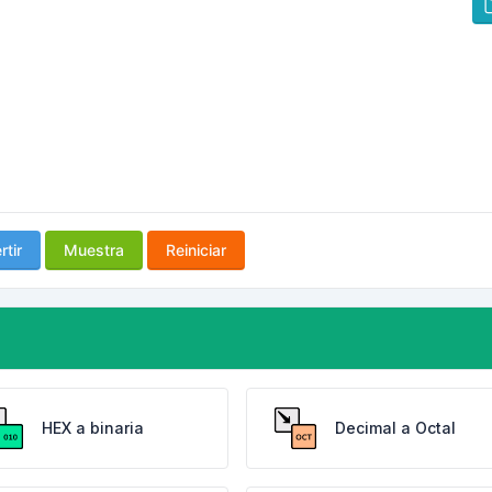
tir
Muestra
Reiniciar
HEX a binaria
Decimal a Octal