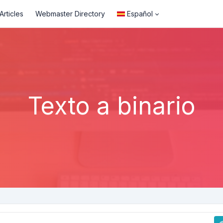
rticles
Webmaster Directory
Español
Texto a binario